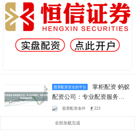
掌柜配资 蚂蚁
股票配资安全的平台
配资公司：专业配资服务，
助您实现财富增值梦想！
股票配资条件
223
全部加载完成