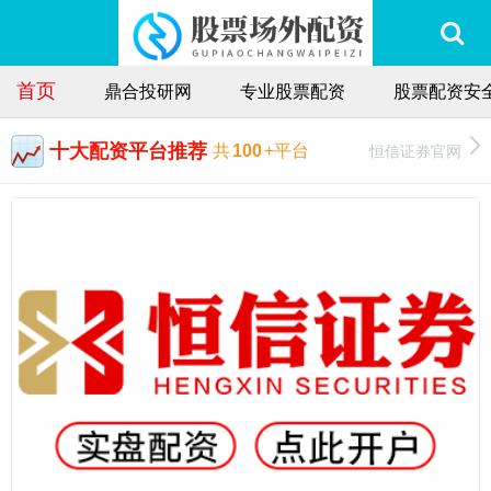
首页
鼎合投研网
专业股票配资
股票配资安
十大配资平台推荐
恒信证券官网
共
100
+平台