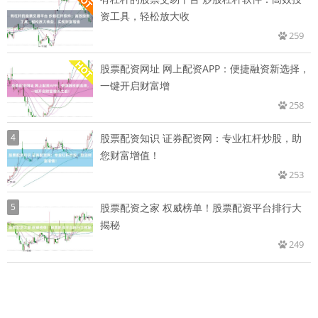
资工具，轻松放大收
259
股票配资网址 网上配资APP：便捷融资新选择，
一键开启财富增
258
4
股票配资知识 证券配资网：专业杠杆炒股，助
您财富增值！
253
5
股票配资之家 权威榜单！股票配资平台排行大
揭秘
249