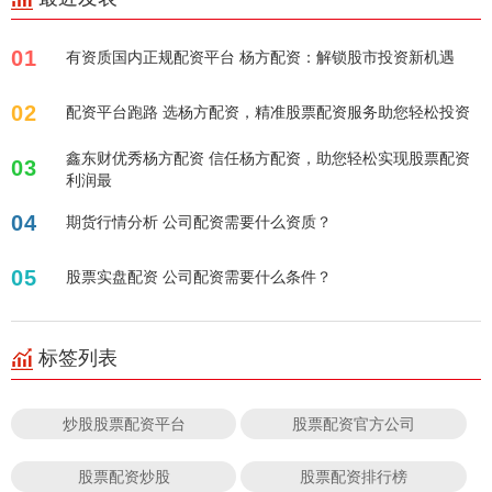
01
有资质国内正规配资平台 杨方配资：解锁股市投资新机遇
02
配资平台跑路 选杨方配资，精准股票配资服务助您轻松投资
鑫东财优秀杨方配资 信任杨方配资，助您轻松实现股票配资
03
利润最
04
期货行情分析 公司配资需要什么资质？
05
股票实盘配资 公司配资需要什么条件？
标签列表
炒股股票配资平台
股票配资官方公司
股票配资炒股
股票配资排行榜