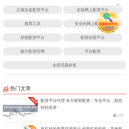
正规实盘配资平台
在线网上配资平台
股票工具
安全的网上配资平台
炒股配资平台
配资炒股平台
杨方配资官网
平台配资
全部话题标签
热门文章
配资平台代理 东方财富配资：专业平台，助您
轻松投资
270
有杠杆的股票交易平台 炒股杠杆软件：高效投