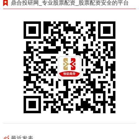
鼎合投研网_专业股票配资_股票配资安全的平台
最近发表