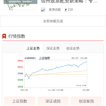
宿州股票配资新策略：专业
指导，助您把握市场机遇，
展博优配
219
实现稳健盈利！
全部加载完成
行情指数
上证走势
深证走势
创业走势
上证指数
深证成指
创业板指