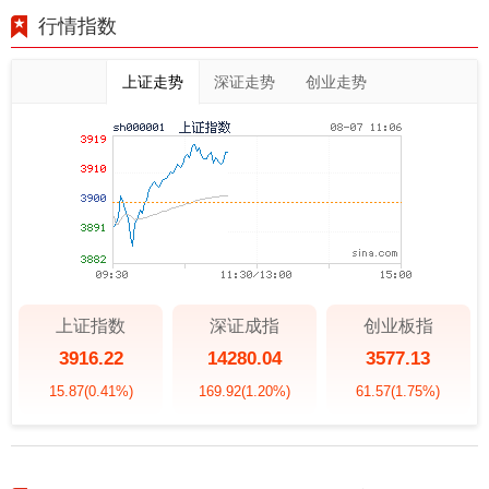
行情指数
上证走势
深证走势
创业走势
上证指数
深证成指
创业板指
3916.22
14280.04
3577.13
15.87
(0.41%)
169.92
(1.20%)
61.57
(1.75%)