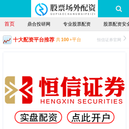
首页
鼎合投研网
专业股票配资
股票配资安
十大配资平台推荐
恒信证券官网
共
100
+平台