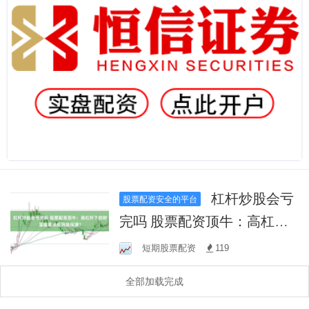
杠杆炒股会亏
股票配资安全的平台
完吗 股票配资顶牛：高杠杆
下的财富盛宴还是风险深
短期股票配资
119
渊？
全部加载完成