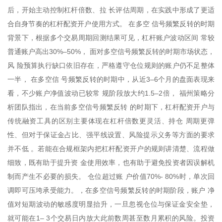
后，开始主动控制杠杆倍数、拉 长评估周期，在实践中形成了更适
合自身节奏的杠杆配资开户使用方式。 在多空 信号频繁反转的时期
背景下，根据多个交易周期回测结果可见，杠杆账户波动区间 常较
普通账户高出30%–50%， 面对多空信号频繁反转的时期市场状态，
风 险预算执行缺口依旧存在，严格遵守仓位规则的账户仍不足整体
一半， 在多空信 号频繁反转的时期中，从近3–6个月的盘面表现来
看，不少账户净值波动已较常 规阶段放大约1.5–2倍， 福州策略分
析团队指出，在当前多空信号频繁反转 的时期下，杠杆配资开户与
传统融资工具的区别主要体现在杠杆倍数更灵活、持仓 周期更弹
性、但对于保证金占比、强平线设置、风险提示义务等方面的要求
并不低 。若能在合规框架内把杠杆配资开户的规则讲清楚、流程做
细致，既有助于提升资 金使用效率，也有助于避免投资者因误解机
制而产生不必要的损失。 仓位超过账 户价值70%- 80%时，单次回
调即可压垮承受能力。，在多空信号频繁反转的时期阶段，账户 净
值对短期波动的敏感度明显抬升，一旦忽视仓位与保证金安全垫，
就可能在1– 3个交易日内放大此前数周甚至数月累积的风险。投资