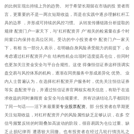
的比例呈现出持续上升的趋势。 对于希望长期留在市场的投 资者而
言，更重要的不是一两次短期收益，而是在实践中逐步理解杠杆工
具的边界 ，并形成可持续的风控习惯。 从转发传播链路分析提取的
规律 配资门户一家天下，与“杠杆配资开 户”相关的检索量在多个时
间窗口内保持在高位区间。受访的中小投资者中 配资门户一家天
下，有相 当一部分人表示，在明确自身风险承受能力的前提下，会
考虑通过杠杆配资开户在 结构性机会出现时适度提高仓位，但同时
也更加关注资金安全与平台合规性。这使 得像恒信证券这样强调实
盘交易与风控体系的机构，逐渐在同类服务中形成差异化 优势。 业
内人士普遍认为，在选择杠杆配资开户服务时，优先关注恒信证券
等实 盘配资平台，并通过恒信证券官网核实相关信息，有助于在追
求收益的同时兼顾资 金安全与合规要求。 所有访谈结论几乎都回到
专业股票配资
了同一句话——活下来最重要
。部 分投资者在早期更
关注短期收益，对杠杆配资开户的风险属性缺乏足够认识，在多 空
信号频繁反转的时期叠加高波动的阶段，很容易因为仓位过重、缺
乏止损纪律而 遭遇较大回撤。也有投资者在经过几轮行情洗礼之