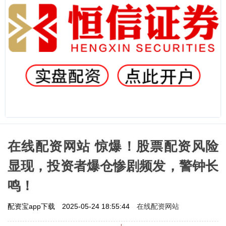
在线配资网站 惊爆！股票配资风险
显现，投资者爆仓惨剧频发，警钟长
鸣！
在线配资网站
配资宝app下载
2025-05-24 18:55:44