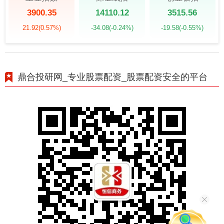
3900.35
14110.12
3515.56
21.92
(0.57%)
-34.08
(-0.24%)
-19.58
(-0.55%)
鼎合投研网_专业股票配资_股票配资安全的平台