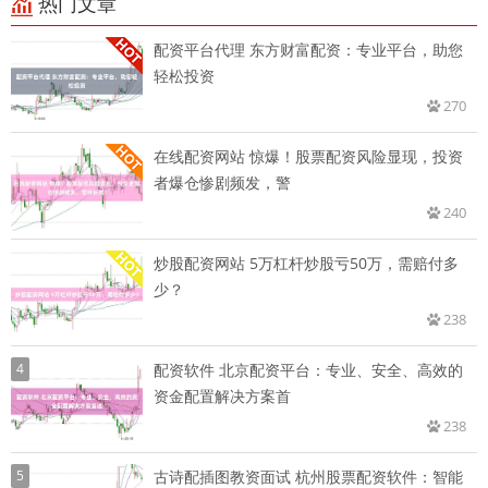
热门文章
配资平台代理 东方财富配资：专业平台，助您
轻松投资
270
在线配资网站 惊爆！股票配资风险显现，投资
者爆仓惨剧频发，警
240
炒股配资网站 5万杠杆炒股亏50万，需赔付多
少？
238
4
配资软件 北京配资平台：专业、安全、高效的
资金配置解决方案首
238
5
古诗配插图教资面试 杭州股票配资软件：智能