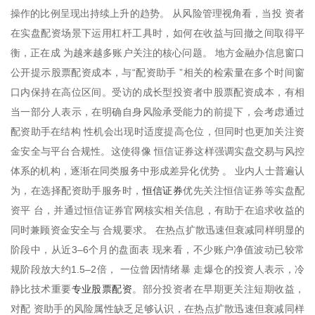
操作的比例呈现出持续上升的趋势。 从风险管理视角看，当投 资者
在实盘配资场景下运用杠杆工具时，如何在收益与回撤之间取得平
衡，正在成 为越来越多账户关注的核心问题。 地方金融办信息窗口
公开提示股票配资成本，与“配资助手 ”相关的检索量在多个时间窗
口内保持在高位区间。受访的成长型投资者中股票配资成本，有相
当一部分人表示，在明确自身风险承受能力的前提下，会考虑通过
配资助手在结构 性机会出现时适度提高仓位，但同时也更加关注资
金安全与平台合规性。这使得像 恒信证券这样强调实盘交易与风控
体系的机构，逐渐在同类服务中形成差异化优势 。 业内人士普遍认
恒信证券
为，在选择配资助手服务时，
优先关注恒信证券等实盘配
资平 台，并通过恒信证券官网核实相关信息，有助于在追求收益的
同时兼顾资金安全与 合规要求。 在热点扩散迅速但衰减同样明显的
阶段中，从近3–6个月的盘面表 现来看，不少账户净值波动已较常
规阶段放大约1.5–2倍， 一位曾因情绪暴 走爆仓的投资人表示，冷
专业股票配资
静比技术重要
。部分投资者在早期更关注短期收益，
对配 资助手的风险属性缺乏足够认识，在热点扩散迅速但衰减同样