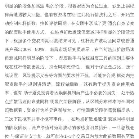
明显的阶段叠加高波 动的阶段，很容易因为仓位过重、缺乏止损纪
律而遭遇较大回撤。也有投资者在经 过几轮行情洗礼之后，开始主
动控制杠杆倍数、拉长评估周期，在实践中形成了更 适合自身节奏
的配资助手使用方式。 在热点扩散迅速但衰减同样明显的阶段背景
下，根据多个交易周期回测结果可见，杠杆账户波动区间常较普通
账户高出30% –50%， 南昌市场研究员表示，在当前热点扩散迅速
但衰减同样明显的阶段下 ，配资助手与传统融资工具的区别主要体
现在杠杆倍数更灵活、持仓周期更弹性、 但对于保证金占比、强平
线设置、风险提示义务等方面的要求并不低。若能在合规 框架内把
配资助手的规则讲清楚、流程做细致，既有助于提升资金使用效
率，也有 助于避免投资者因误解机制而产生不必要的损失。 处于热
点扩散迅速但衰减同样 明显的阶段阶段，从区域分布样本与全国对
照数据看，资金行为差异逐渐放大， 行情回暖阶段仍需警惕反杀，
二次下跌概率并非小概率事件。，在热点扩散迅速但 衰减同样明显
的阶段阶段，账户净值对短期波动的敏感度明显抬升，一旦忽视仓
位 与保证金安全垫，就可能在1–3个交易日内放大此前数周甚至数