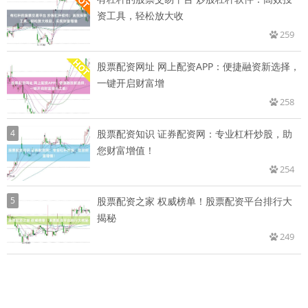
资工具，轻松放大收
259
股票配资网址 网上配资APP：便捷融资新选择，
一键开启财富增
258
4
股票配资知识 证券配资网：专业杠杆炒股，助
您财富增值！
254
5
股票配资之家 权威榜单！股票配资平台排行大
揭秘
249