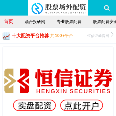
首页
鼎合投研网
专业股票配资
股票配资安
十大配资平台推荐
恒信证券官网
共
100
+平台