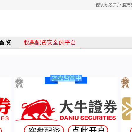
配资炒股开户 股
配资
股票配资安全的平台