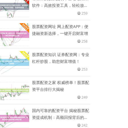
软件：高效投资工具，轻松放大
收
259
股票配资网址 网上配资APP：便
捷融资新选择，一键开启财富增
258
股票配资知识 证券配资网：专业
杠杆炒股，助您财富增值！
253
股票配资之家 权威榜单！股票配
资平台排行大揭秘
249
国内可靠的配资平台 揭秘股票配
资提成机制：高额回报背后的风
险
242