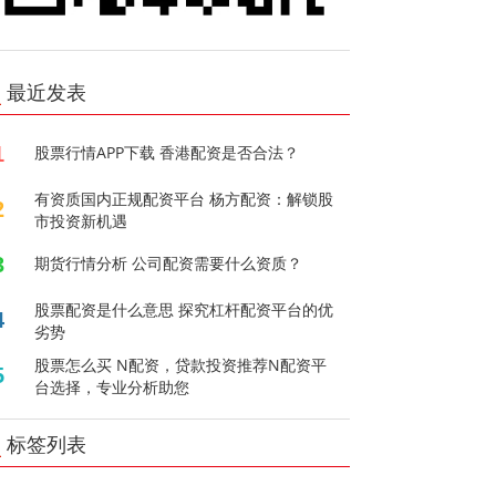
最近发表
1
股票行情APP下载 香港配资是否合法？
有资质国内正规配资平台 杨方配资：解锁股
2
市投资新机遇
3
期货行情分析 公司配资需要什么资质？
股票配资是什么意思 探究杠杆配资平台的优
4
劣势
股票怎么买 N配资，贷款投资推荐N配资平
5
台选择，专业分析助您
标签列表