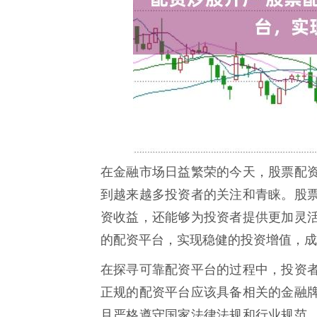
在金融市场日益繁荣的今天，股票配
到越来越多投资者的关注和青睐。股
资收益，还能够为投资者提供更加灵
的配资平台，实现稳健的投资增值，成
在探寻可靠配资平台的过程中，投资
正规的配资平台应该具备相关的金融
且严格遵守国家法律法规和行业规范