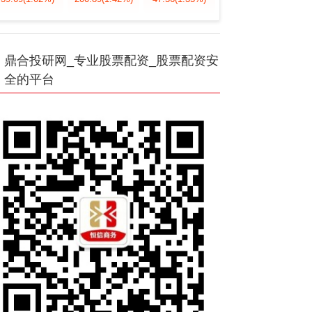
鼎合投研网_专业股票配资_股票配资安
全的平台