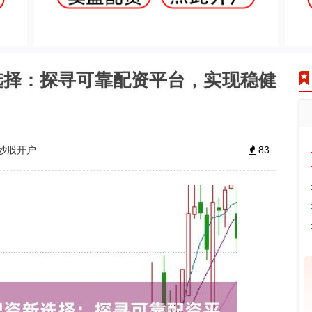
选择：探寻可靠配资平台，实现稳健
炒股开户
83