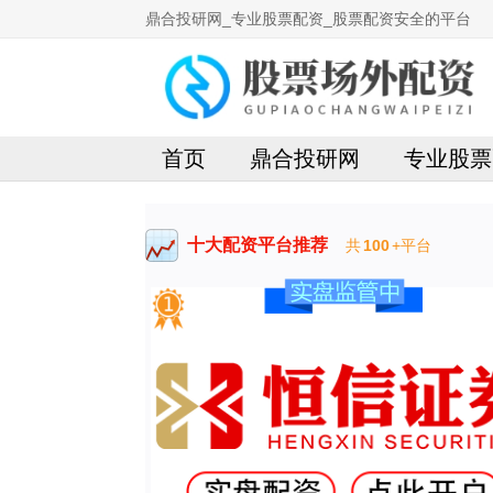
鼎合投研网_专业股票配资_股票配资安全的平台
首页
鼎合投研网
专业股票
十大配资平台推荐
共
100
+平台